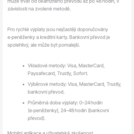
může trvat od okamžitého převodu až po 48 hodin, v
závislosti na zvolené metodě.
Pro rychlé výplaty jsou nejčastěji doporučovány
e‑peněženky a kreditní karty. Bankovní převod je
spolehlivý, ale může být pomalejší.
Vkladové metody: Visa, MasterCard,
Paysafecard, Trustly, Sofort.
Výběrové metody: Visa, MasterCard, Trustly,
bankovní převod.
Průměrná doba výplaty: 0–24 hodin
(e‑peněženky), 24–48 hodin (bankovní
převod).
Mobilní aplikace a uživatelská zkušenost