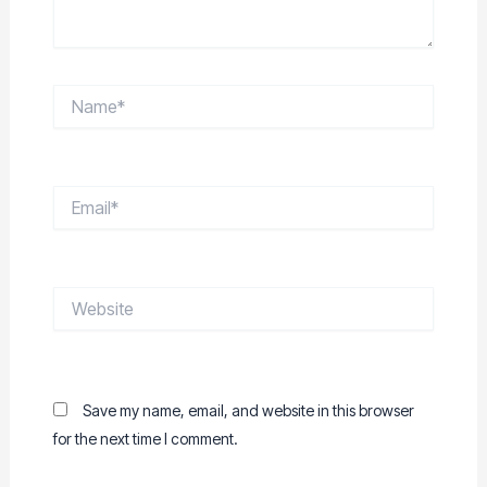
Name*
Email*
Website
Save my name, email, and website in this browser
for the next time I comment.