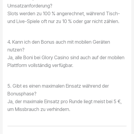
Umsatzanforderung?
Slots werden zu 100 % angerechnet, während Tisch-
und Live-Spiele oft nur zu 10 % oder gar nicht zählen.
4. Kann ich den Bonus auch mit mobilen Geräten
nutzen?
Ja, alle Boni bei Glory Casino sind auch auf der mobilen
Plattform vollständig verfügbar.
5. Gibt es einen maximalen Einsatz während der
Bonusphase?
Ja, der maximale Einsatz pro Runde liegt meist bei 5 €,
um Missbrauch zu verhindern.