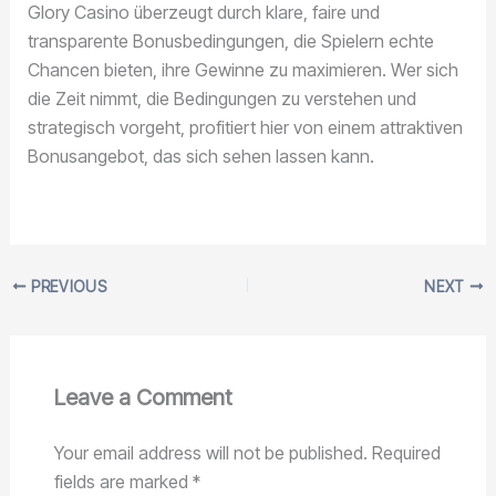
Glory Casino überzeugt durch klare, faire und
transparente Bonusbedingungen, die Spielern echte
Chancen bieten, ihre Gewinne zu maximieren. Wer sich
die Zeit nimmt, die Bedingungen zu verstehen und
strategisch vorgeht, profitiert hier von einem attraktiven
Bonusangebot, das sich sehen lassen kann.
PREVIOUS
NEXT
Leave a Comment
Your email address will not be published.
Required
fields are marked
*