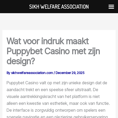
Skip
SIKH WELFARE ASSOCIATION
Skip to
to
content
content
Wat voor indruk maakt
Puppybet Casino met zijn
design?
By
sikhwelfareassociation.com
/
December 29, 2025
Puppybet Casino valt op met zijn unieke design dat de
aandacht trekt en een speelse sfeer uitstraalt. De
visuele aantrekkingskracht van het platform is niet
alleen een kwestie van esthetiek, maar ook van functie.
De interface is zorgvuldig ontworpen om spelers een
soepele navigatie en een plezierige gebruikerservaring