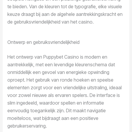
te bieden. Van de kleuren tot de typografie, elke visuele
keuze draagt bij aan de algehele aantrekkingskracht en
de gebruiksvriendelijkheid van het casino.
Ontwerp en gebruiksvriendelijkheid
Het ontwerp van Puppybet Casino is modern en
aantrekkelijk, met een levendige kleurenschema dat
onmiddellijk een gevoel van energieke opwinding
oproept. Het gebruik van ronde hoeken en speelse
elementen zorgt voor een vriendelijke uitstraling, ideaal
voor zowel nieuwe als ervaren spelers. De interface is
slim ingedeeld, waardoor spellen en informatie
eenvoudig toegankelijk zijn. Dit maakt navigatie
moeiteloos, wat bijdraagt aan een positieve
gebruikerservaring.