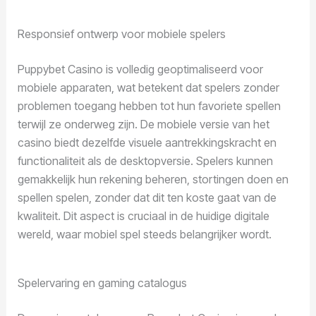
Responsief ontwerp voor mobiele spelers
Puppybet Casino is volledig geoptimaliseerd voor
mobiele apparaten, wat betekent dat spelers zonder
problemen toegang hebben tot hun favoriete spellen
terwijl ze onderweg zijn. De mobiele versie van het
casino biedt dezelfde visuele aantrekkingskracht en
functionaliteit als de desktopversie. Spelers kunnen
gemakkelijk hun rekening beheren, stortingen doen en
spellen spelen, zonder dat dit ten koste gaat van de
kwaliteit. Dit aspect is cruciaal in de huidige digitale
wereld, waar mobiel spel steeds belangrijker wordt.
Spelervaring en gaming catalogus