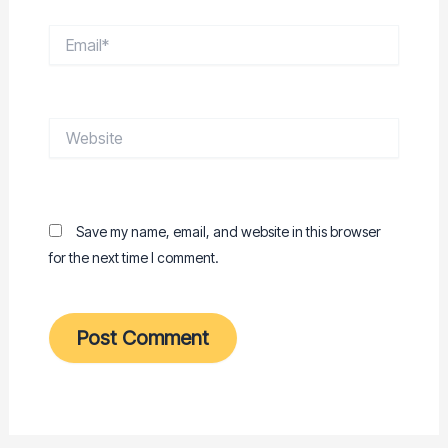
Email*
Website
Save my name, email, and website in this browser
for the next time I comment.