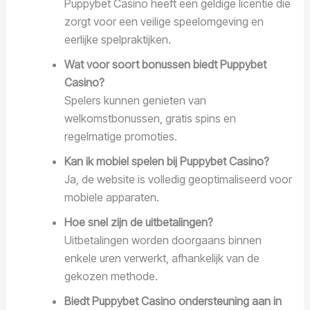
Puppybet Casino heeft een geldige licentie die
zorgt voor een veilige speelomgeving en
eerlijke spelpraktijken.
Wat voor soort bonussen biedt Puppybet
Casino?
Spelers kunnen genieten van
welkomstbonussen, gratis spins en
regelmatige promoties.
Kan ik mobiel spelen bij Puppybet Casino?
Ja, de website is volledig geoptimaliseerd voor
mobiele apparaten.
Hoe snel zijn de uitbetalingen?
Uitbetalingen worden doorgaans binnen
enkele uren verwerkt, afhankelijk van de
gekozen methode.
Biedt Puppybet Casino ondersteuning aan in