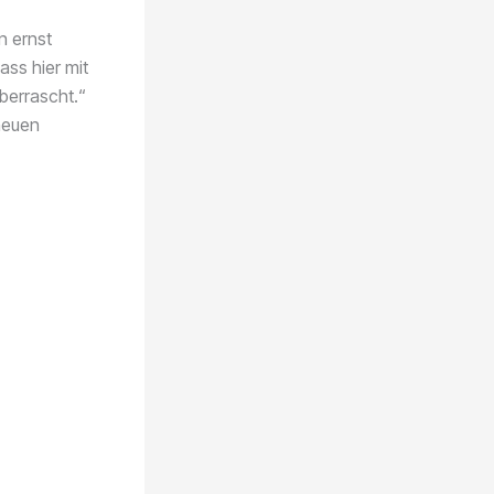
n ernst
ass hier mit
berrascht.“
 neuen