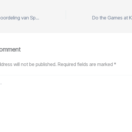
Een uitgebreide beoordeling van Spinmama Casino’s spellen
Comment
dress will not be published.
Required fields are marked
*