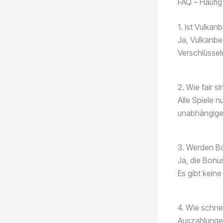
FAQ – Häufig
1. Ist Vulkan
Ja, Vulkanbe
Verschlüssel
2. Wie fair s
Alle Spiele n
unabhängigen
3. Werden B
Ja, die Bonu
Es gibt kein
4. Wie schne
Auszahlungen