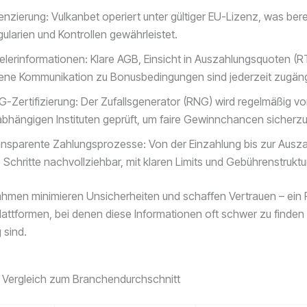
enzierung: Vulkanbet operiert unter gültiger EU-Lizenz, was bere
ularien und Kontrollen gewährleistet.
elerinformationen: Klare AGB, Einsicht in Auszahlungsquoten (
ene Kommunikation zu Bonusbedingungen sind jederzeit zugäng
-Zertifizierung: Der Zufallsgenerator (RNG) wird regelmäßig v
bhängigen Instituten geprüft, um faire Gewinnchancen sicherzu
nsparente Zahlungsprozesse: Von der Einzahlung bis zur Ausza
e Schritte nachvollziehbar, mit klaren Limits und Gebührenstruktu
men minimieren Unsicherheiten und schaffen Vertrauen – ein 
attformen, bei denen diese Informationen oft schwer zu finden
 sind.
 Vergleich zum Branchendurchschnitt