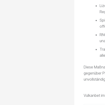
Liz
Reg
Spi
off
RNG
una
Tra
all
Diese Maßnah
gegenüber Pl
unvollständig
Vulkanbet im