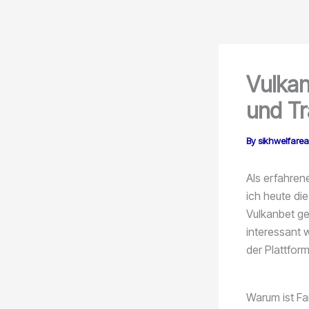
Skip
content
to
content
Vulkan
und T
By
sikhwelfare
Als erfahren
ich heute di
Vulkanbet ge
interessant 
der Plattform
Warum ist Fa