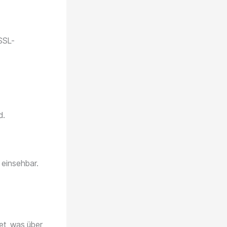
SSL-
d.
 einsehbar.
et, was über