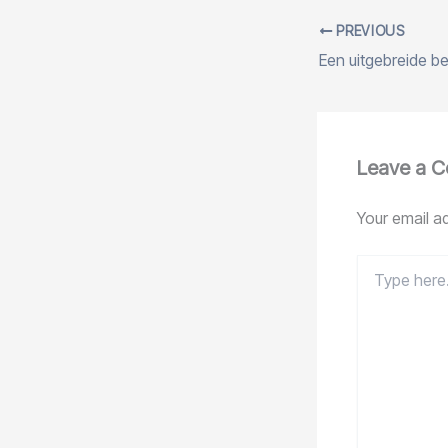
PREVIOUS
Leave a 
Your email ad
Type
here..