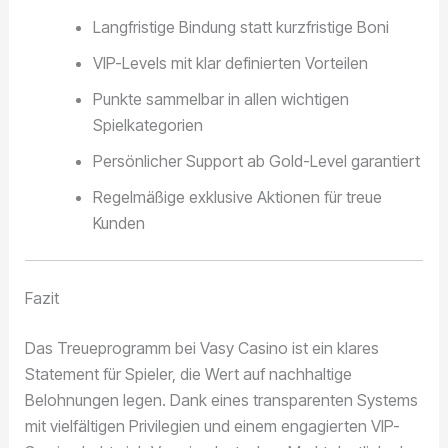
Langfristige Bindung statt kurzfristige Boni
VIP-Levels mit klar definierten Vorteilen
Punkte sammelbar in allen wichtigen
Spielkategorien
Persönlicher Support ab Gold-Level garantiert
Regelmäßige exklusive Aktionen für treue
Kunden
Fazit
Das Treueprogramm bei Vasy Casino ist ein klares
Statement für Spieler, die Wert auf nachhaltige
Belohnungen legen. Dank eines transparenten Systems
mit vielfältigen Privilegien und einem engagierten VIP-