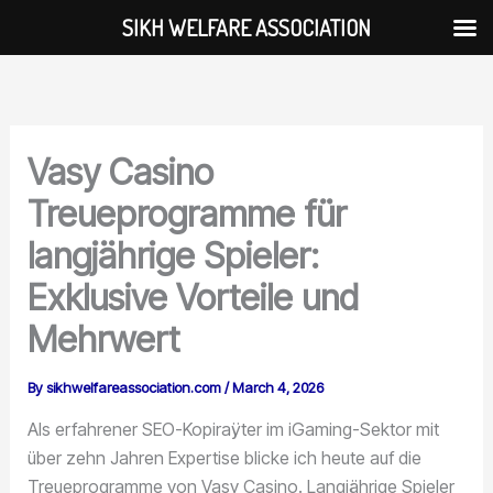
Skip
SIKH WELFARE ASSOCIATION
Skip to
to
content
content
Vasy Casino
Treueprogramme für
langjährige Spieler:
Exklusive Vorteile und
Mehrwert
By
sikhwelfareassociation.com
/
March 4, 2026
Als erfahrener SEO-Kopiraÿter im iGaming-Sektor mit
über zehn Jahren Expertise blicke ich heute auf die
Treueprogramme von Vasy Casino. Langjährige Spieler