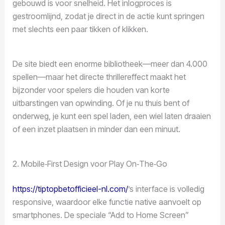
gebouwd is voor snelheid. Het inlogproces is
gestroomlijnd, zodat je direct in de actie kunt springen
met slechts een paar tikken of klikken.
De site biedt een enorme bibliotheek—meer dan 4.000
spellen—maar het directe thrillereffect maakt het
bijzonder voor spelers die houden van korte
uitbarstingen van opwinding. Of je nu thuis bent of
onderweg, je kunt een spel laden, een wiel laten draaien
of een inzet plaatsen in minder dan een minuut.
2. Mobile‑First Design voor Play On‑The‑Go
https://tiptopbetofficieel-nl.com/
’s interface is volledig
responsive, waardoor elke functie native aanvoelt op
smartphones. De speciale “Add to Home Screen”