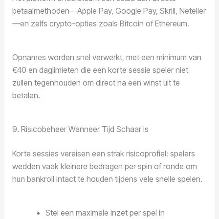
betaalmethoden—Apple Pay, Google Pay, Skrill, Neteller
—en zelfs crypto-opties zoals Bitcoin of Ethereum.
Opnames worden snel verwerkt, met een minimum van
€40 en daglimieten die een korte sessie speler niet
zullen tegenhouden om direct na een winst uit te
betalen.
9. Risicobeheer Wanneer Tijd Schaar is
Korte sessies vereisen een strak risicoprofiel: spelers
wedden vaak kleinere bedragen per spin of ronde om
hun bankroll intact te houden tijdens vele snelle spelen.
Stel een maximale inzet per spel in