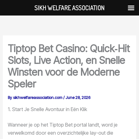
Skip
SIKH WELFARE ASSOCIATION
Skip to
to
content
content
Tiptop Bet Casino: Quick‑Hit
Slots, Live Action, en Snelle
Winsten voor de Moderne
Speler
By
sikhwelfareassociation.com
/
June 28, 2026
1. Start Je Snelle Avontuur in Eén Klik
Wanneer je op het Tiptop Bet portal landt, word je
verwelkomd door een overzichtelijke lay-out die