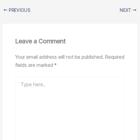
PREVIOUS
NEXT
Leave a Comment
Your email address will not be published.
Required
fields are marked
*
Type
here..