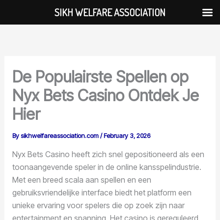
Skip
SIKH WELFARE ASSOCIATION
Skip to
to
content
content
De Populairste Spellen op
Nyx Bets Casino Ontdek Je
Hier
By
sikhwelfareassociation.com
/
February 3, 2026
Nyx Bets Casino heeft zich snel gepositioneerd als een
toonaangevende speler in de online kansspelindustrie.
Met een breed scala aan spellen en een
gebruiksvriendelijke interface biedt het platform een
unieke ervaring voor spelers die op zoek zijn naar
entertainment en spanning. Het casino is gereguleerd