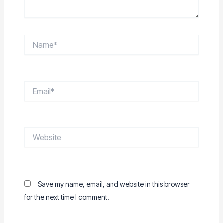
Name*
Email*
Website
Save my name, email, and website in this browser
for the next time I comment.