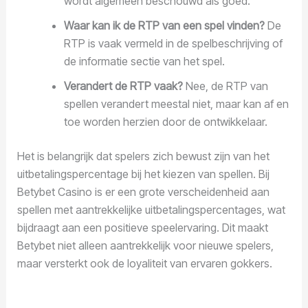
wordt algemeen beschouwd als goed.
Waar kan ik de RTP van een spel vinden?
De
RTP is vaak vermeld in de spelbeschrijving of
de informatie sectie van het spel.
Verandert de RTP vaak?
Nee, de RTP van
spellen verandert meestal niet, maar kan af en
toe worden herzien door de ontwikkelaar.
Het is belangrijk dat spelers zich bewust zijn van het
uitbetalingspercentage bij het kiezen van spellen. Bij
Betybet Casino is er een grote verscheidenheid aan
spellen met aantrekkelijke uitbetalingspercentages, wat
bijdraagt aan een positieve speelervaring. Dit maakt
Betybet niet alleen aantrekkelijk voor nieuwe spelers,
maar versterkt ook de loyaliteit van ervaren gokkers.