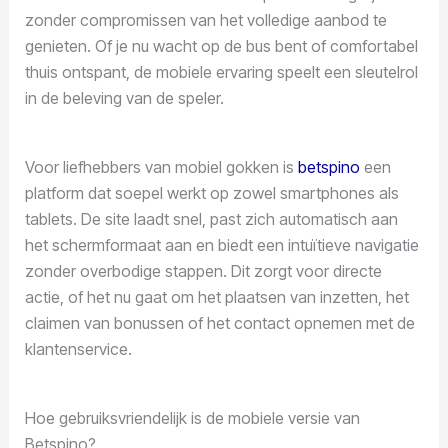
zonder compromissen van het volledige aanbod te
genieten. Of je nu wacht op de bus bent of comfortabel
thuis ontspant, de mobiele ervaring speelt een sleutelrol
in de beleving van de speler.
Voor liefhebbers van mobiel gokken is
betspino
een
platform dat soepel werkt op zowel smartphones als
tablets. De site laadt snel, past zich automatisch aan
het schermformaat aan en biedt een intuïtieve navigatie
zonder overbodige stappen. Dit zorgt voor directe
actie, of het nu gaat om het plaatsen van inzetten, het
claimen van bonussen of het contact opnemen met de
klantenservice.
Hoe gebruiksvriendelijk is de mobiele versie van
Betspino?