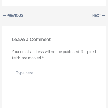
PREVIOUS
NEXT
Leave a Comment
Your email address will not be published.
Required
fields are marked
*
Type
here..