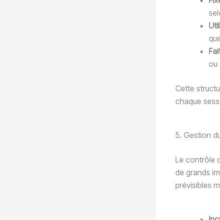
Fix
sel
Uti
que
Fai
ou
Cette structu
chaque sessio
5. Gestion du
Le contrôle d
de grands imp
prévisibles m
Inc