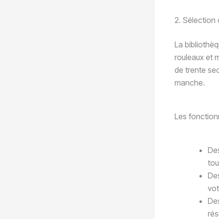
2. Sélection
La bibliothèq
rouleaux et m
de trente se
manche.
Les fonctionn
Des
tou
Des
vot
Des
rés