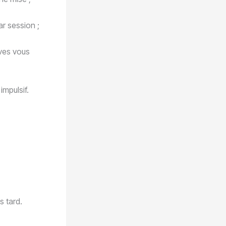
ar session ;
ves vous
impulsif.
s tard.