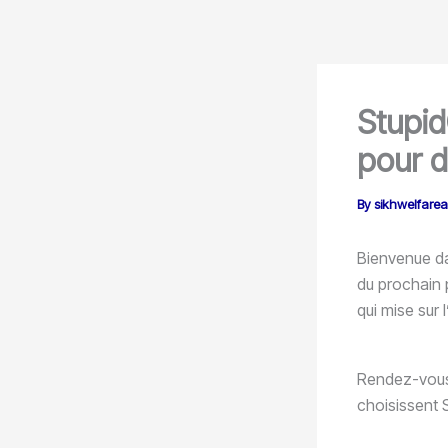
Skip
content
to
content
Stupid
pour d
By
sikhwelfare
Bienvenue da
du prochain 
qui mise sur 
Rendez-vou
choisissent 