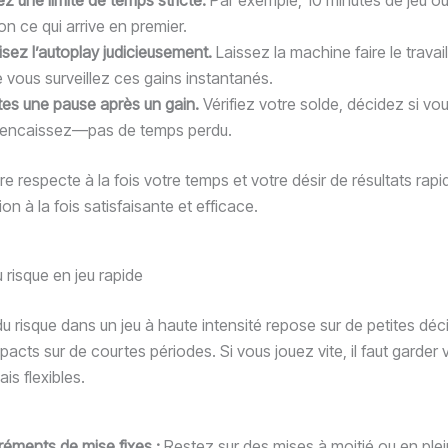
ez une limite de temps stricte.
Par exemple, 10 minutes de jeu ou
on ce qui arrive en premier.
lisez l’autoplay judicieusement.
Laissez la machine faire le trava
 vous surveillez ces gains instantanés.
tes une pause après un gain.
Vérifiez votre solde, décidez si vo
 encaissez—pas de temps perdu.
re respecte à la fois votre temps et votre désir de résultats rap
n à la fois satisfaisante et efficace.
 risque en jeu rapide
u risque dans un jeu à haute intensité repose sur de petites déc
acts sur de courtes périodes. Si vous jouez vite, il faut garder
ais flexibles.
réments de mise fixes :
Restez sur des mises à moitié ou en plei