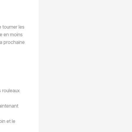
 tourner les
le en moins
la prochaine
s rouleaux
aintenant
in et le