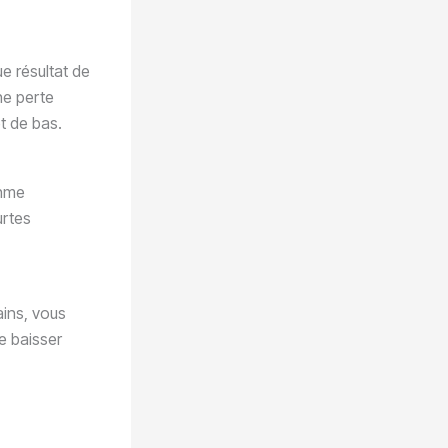
e résultat de
ne perte
t de bas.
thme
urtes
ains, vous
e baisser