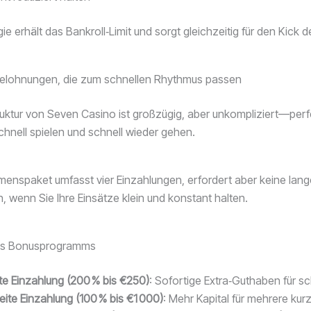
ie erhält das Bankroll‑Limit und sorgt gleichzeitig für den Kick d
elohnungen, die zum schnellen Rhythmus passen
uktur von Seven Casino ist großzügig, aber unkompliziert—perfe
schnell spielen und schnell wieder gehen.
enspaket umfasst vier Einzahlungen, erfordert aber keine lan
, wenn Sie Ihre Einsätze klein und konstant halten.
des Bonusprogramms
te Einzahlung (200 % bis €250)
: Sofortige Extra‑Guthaben für sc
ite Einzahlung (100 % bis €1 000)
: Mehr Kapital für mehrere kur