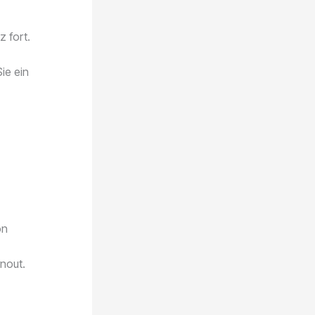
 fort.
ie ein
on
rnout.