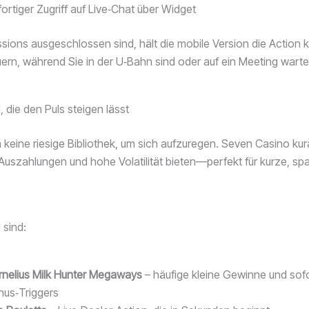
ortiger Zugriff auf Live‑Chat über Widget
sions ausgeschlossen sind, hält die mobile Version die Action
euern, während Sie in der U‑Bahn sind oder auf ein Meeting warte
 die den Puls steigen lässt
keine riesige Bibliothek, um sich aufzuregen. Seven Casino kurat
 Auszahlungen und hohe Volatilität bieten—perfekt für kurze, s
 sind:
nelius Milk Hunter Megaways
– häufige kleine Gewinne und sof
nus‑Triggers