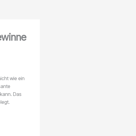
ewinne
icht wie ein
sante
 kann. Das
legt.