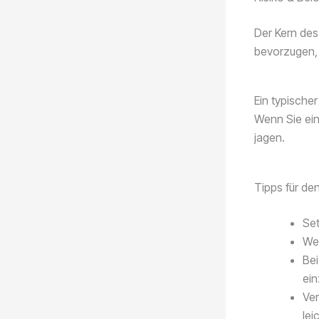
Der Kern des 
bevorzugen, 
Ein typischer
Wenn Sie ein
jagen.
Tipps für de
Set
Wen
Bei
ein
Ver
lei