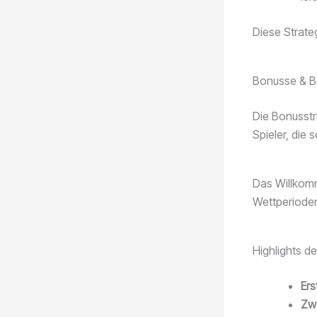
Diese Strateg
Bonusse & B
Die Bonusstr
Spieler, die 
Das Willkomm
Wettperioden
Highlights 
Ers
Zwe