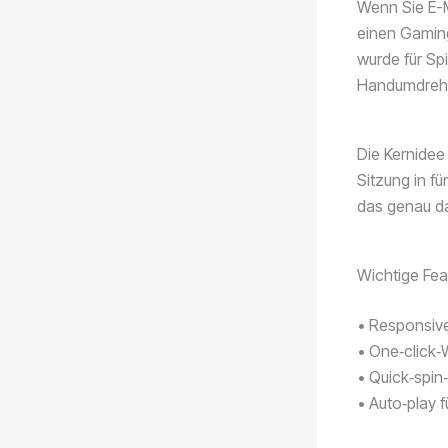
Wenn Sie E-M
einen Gaming
wurde für Spi
Handumdrehen,
Die Kernidee
Sitzung in f
das genau da
Wichtige Fea
• Responsive
• One‑click‑
• Quick‑spin
• Auto‑play 