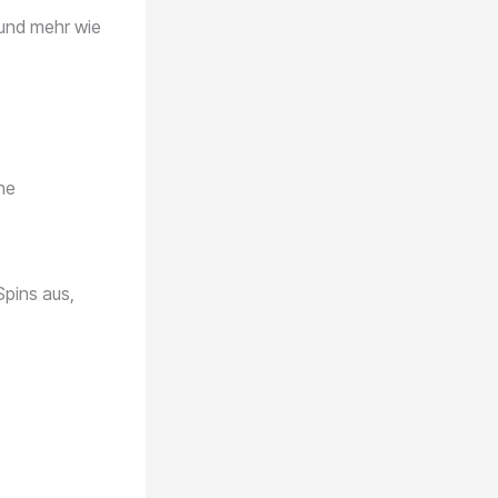
 und mehr wie
ne
Spins aus,