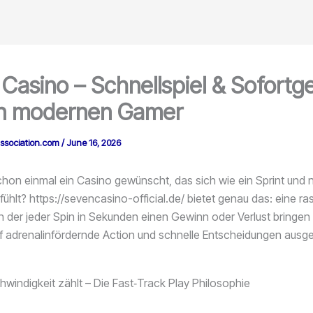
Casino – Schnellspiel & Sofortg
en modernen Gamer
association.com
/
June 16, 2026
hon einmal ein Casino gewünscht, das sich wie ein Sprint und n
ühlt? https://sevencasino-official.de/ bietet genau das: eine ra
 der jeder Spin in Sekunden einen Gewinn oder Verlust bringen
uf adrenalinfördernde Action und schnelle Entscheidungen ausge
indigkeit zählt – Die Fast‑Track Play Philosophie