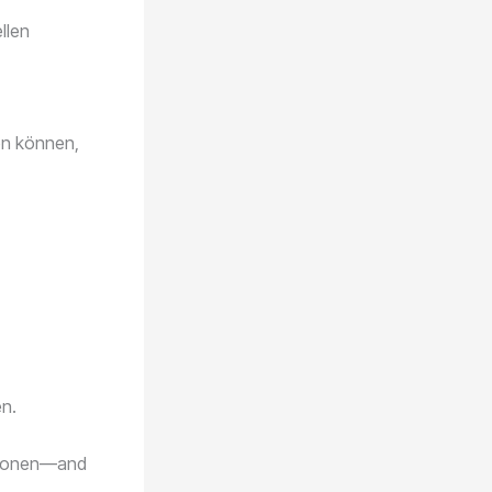
llen
gen können,
en.
schonen—and