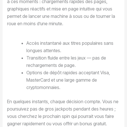
à ces moments : chargements rapides des pages,
graphiques réactifs et mise en page intuitive qui vous
permet de lancer une machine à sous ou de tourner la
roue en moins d’une minute.
Accès instantané aux titres populaires sans
longues attentes.
Transition fluide entre les jeux — pas de
rechargements de page.
Options de dépôt rapides acceptant Visa,
MasterCard et une large gamme de
cryptomonnaies.
En quelques instants, chaque décision compte. Vous ne
poursuivez pas de gros jackpots pendant des heures ;
vous cherchez le prochain spin qui pourrait vous faire
gagner rapidement ou vous offrir un bonus gratuit.