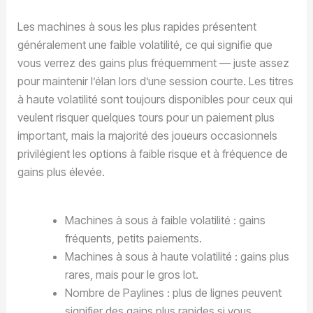
Les machines à sous les plus rapides présentent
généralement une faible volatilité, ce qui signifie que
vous verrez des gains plus fréquemment — juste assez
pour maintenir l’élan lors d’une session courte. Les titres
à haute volatilité sont toujours disponibles pour ceux qui
veulent risquer quelques tours pour un paiement plus
important, mais la majorité des joueurs occasionnels
privilégient les options à faible risque et à fréquence de
gains plus élevée.
Machines à sous à faible volatilité : gains
fréquents, petits paiements.
Machines à sous à haute volatilité : gains plus
rares, mais pour le gros lot.
Nombre de Paylines : plus de lignes peuvent
signifier des gains plus rapides si vous