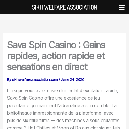
Skip
SIKH WELFARE ASSOCIATION
Skip to
to
content
content
Sava Spin Casino : Gains
rapides, action rapide et
sensations en direct
By
sikhwelfareassociation.com
/
June 24, 2026
Lorsque vous avez envie d’un éclat d’excitation rapide,
Sava Spin Casino offre une expérience de jeu
percutante qui maintient l’adrénaline à son comble. La
bibliothèque impressionnante de la plateforme, avec
plus de six mille titres — des machines à sous brûlantes
comme 3 Hot Chillies et Moon of Ra aux classiques tels