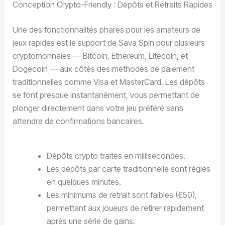
Conception Crypto-Friendly : Dépôts et Retraits Rapides
Une des fonctionnalités phares pour les amateurs de
jeux rapides est le support de Sava Spin pour plusieurs
cryptomonnaies — Bitcoin, Ethereum, Litecoin, et
Dogecoin — aux côtés des méthodes de paiement
traditionnelles comme Visa et MasterCard. Les dépôts
se font presque instantanément, vous permettant de
plonger directement dans votre jeu préféré sans
attendre de confirmations bancaires.
Dépôts crypto traités en millisecondes.
Les dépôts par carte traditionnelle sont réglés
en quelques minutes.
Les minimums de retrait sont faibles (€50),
permettant aux joueurs de retirer rapidement
après une série de gains.