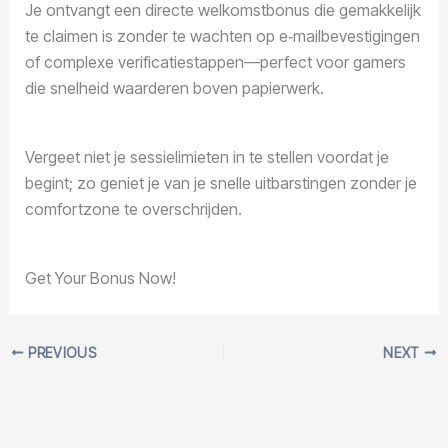
Je ontvangt een directe welkomstbonus die gemakkelijk
te claimen is zonder te wachten op e‑mailbevestigingen
of complexe verificatiestappen—perfect voor gamers
die snelheid waarderen boven papierwerk.
Vergeet niet je sessielimieten in te stellen voordat je
begint; zo geniet je van je snelle uitbarstingen zonder je
comfortzone te overschrijden.
Get Your Bonus Now!
PREVIOUS
NEXT