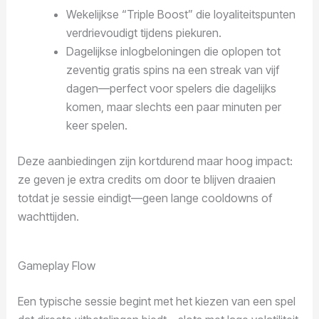
Wekelijkse “Triple Boost” die loyaliteitspunten
verdrievoudigt tijdens piekuren.
Dagelijkse inlogbeloningen die oplopen tot
zeventig gratis spins na een streak van vijf
dagen—perfect voor spelers die dagelijks
komen, maar slechts een paar minuten per
keer spelen.
Deze aanbiedingen zijn kortdurend maar hoog impact:
ze geven je extra credits om door te blijven draaien
totdat je sessie eindigt—geen lange cooldowns of
wachttijden.
Gameplay Flow
Een typische sessie begint met het kiezen van een spel