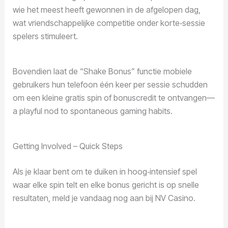
wie het meest heeft gewonnen in de afgelopen dag,
wat vriendschappelijke competitie onder korte‑sessie
spelers stimuleert.
Bovendien laat de “Shake Bonus” functie mobiele
gebruikers hun telefoon één keer per sessie schudden
om een kleine gratis spin of bonuscredit te ontvangen—
a playful nod to spontaneous gaming habits.
Getting Involved – Quick Steps
Als je klaar bent om te duiken in hoog‑intensief spel
waar elke spin telt en elke bonus gericht is op snelle
resultaten, meld je vandaag nog aan bij NV Casino.