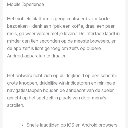
Mobile Experience
Het mobiele platform is geoptimaliseerd voor korte
bezoeken—denk aan “pak een koffie, draai een paar
reels, ga weer verder met je leven.” De interface laadt in
minder dan tien seconden op de meeste browsers, en
de app zelf is licht genoeg om zelfs op oudere
Android‑apparaten te draaien.
Het ontwerp richt zich op duidelijkheid op één scherm:
grote knoppen, duidelijke win‑indicatoren en minimale
navigatiestappen houden de aandacht van de speler
gericht op het spel zelf in plaats van door menu’s
scrollen.
Snelle laadtijden op iOS en Android browsers.