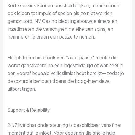
Korte sessies kunnen onschuldig lijken, maar kunnen
ook leiden tot impulsief spelen als ze niet worden
gemonitord. NV Casino biedt ingebouwde timers en
inzetlimieten die verschijnen na elke tien spins, en
herinneren je eraan een pauze te nemen.
Het platform biedt ook een “auto‑pause” functie die
wordt geactiveerd na een ingestelde tijd of wanneer je
een vooraf bepaald verlieslimiet hebt bereikt—zodat je
de controle behoudt tijdens die hoog‑intensieve
uitbarstingen.
Support & Reliability
24/7 live chat ondersteuning is beschikbaar vanaf het
moment dat je inlogt. Voor degenen die snelle hulp