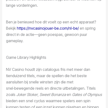
lange vorderingen.
Ben je benieuwd hoe dit voelt op een echt apparaat?
Bekijk
https://nvcasinojouer-be.com/nl-be/
en spring
direct in de actie—geen poespas, gewoon puur
gameplay.
Game Library Highlights
NV Casino houdt zijn catalogus fris met meer dan
tienduizend titels, maar de spellen die het beste
aansluiten bij snelle winsten zijn die met
snel‑bewegende reels en directe uitbetalingen. Titels
zoals
Joker Stoker
,
Sweet Bonanza
en
Gates of Olympus
bieden een snel cyclus waarmee spelers een spin
kunnen testen of een inzet kunnen plaatsen en binnen