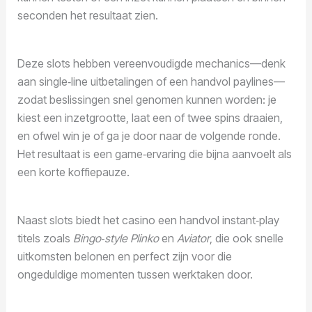
seconden het resultaat zien.
Deze slots hebben vereenvoudigde mechanics—denk
aan single‑line uitbetalingen of een handvol paylines—
zodat beslissingen snel genomen kunnen worden: je
kiest een inzetgrootte, laat een of twee spins draaien,
en ofwel win je of ga je door naar de volgende ronde.
Het resultaat is een game‑ervaring die bijna aanvoelt als
een korte koffiepauze.
Naast slots biedt het casino een handvol instant‑play
titels zoals
Bingo‑style Plinko
en
Aviator
, die ook snelle
uitkomsten belonen en perfect zijn voor die
ongeduldige momenten tussen werktaken door.