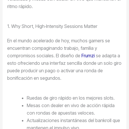
ritmo rápido.
1. Why Short, High‑Intensity Sessions Matter
En el mundo acelerado de hoy, muchos gamers se
encuentran compaginando trabajo, familia y
compromisos sociales. El diseño de
Frumzi
se adapta a
esto ofreciendo una interfaz sencilla donde un solo giro
puede producir un pago o activar una ronda de
bonificación en segundos.
Ruedas de giro rápido en los mejores slots.
Mesas con dealer en vivo de acción rápida
con rondas de apuestas veloces.
Actualizaciones instantáneas del bankroll que
mantienen el impulso vivo.