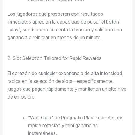
Los jugadores que prosperan con resultados
inmediatos aprecian la capacidad de pulsar el botón
“play”, sentir cómo aumenta la tensión y salir con una
ganancia o reiniciar en menos de un minuto.
2. Slot Selection Tailored for Rapid Rewards
El corazón de cualquier experiencia de alta intensidad
radica en la selección de slots—específicamente,
juegos que pagan rápidamente y mantienen un alto nivel
de emoción.
“Wolf Gold” de Pragmatic Play – carretes de
rápida rotación y mini‑ganancias
instantáneas.