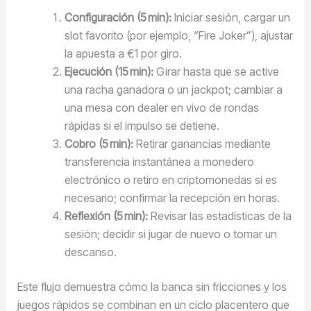
Configuración (5 min):
Iniciar sesión, cargar un
slot favorito (por ejemplo, “Fire Joker”), ajustar
la apuesta a €1 por giro.
Ejecución (15 min):
Girar hasta que se active
una racha ganadora o un jackpot; cambiar a
una mesa con dealer en vivo de rondas
rápidas si el impulso se detiene.
Cobro (5 min):
Retirar ganancias mediante
transferencia instantánea a monedero
electrónico o retiro en criptomonedas si es
necesario; confirmar la recepción en horas.
Reflexión (5 min):
Revisar las estadísticas de la
sesión; decidir si jugar de nuevo o tomar un
descanso.
Este flujo demuestra cómo la banca sin fricciones y los
juegos rápidos se combinan en un ciclo placentero que