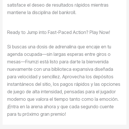
satisface el deseo de resultados rápidos mientras
mantiene la disciplina del bankroll.
Ready to Jump into Fast-Paced Action? Play Now!
Si buscas una dosis de adrenalina que encaje en tu
agenda ocupada—sin largas esperas entre giros o
mesas—Frumzi está listo para darte la bienvenida
nuevamente con una biblioteca expansiva diseñada
para velocidad y sencillez. Aprovecha los depósitos
instantáneos del sitio, los pagos rápidos y las opciones
de juego de alta intensidad, pensadas para el jugador
moderno que valora el tiempo tanto como la emoción.
¡Entra en la arena ahora y que cada segundo cuente
para tu próximo gran premio!