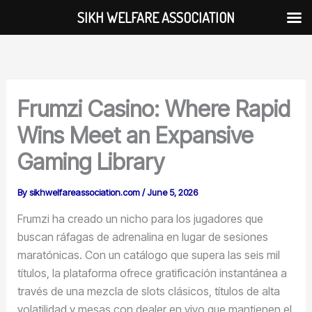
Skip
SIKH WELFARE ASSOCIATION
Skip to
to
content
content
Frumzi Casino: Where Rapid
Wins Meet an Expansive
Gaming Library
By
sikhwelfareassociation.com
/
June 5, 2026
Frumzi ha creado un nicho para los jugadores que
buscan ráfagas de adrenalina en lugar de sesiones
maratónicas. Con un catálogo que supera las seis mil
títulos, la plataforma ofrece gratificación instantánea a
través de una mezcla de slots clásicos, títulos de alta
volatilidad y mesas con dealer en vivo que mantienen el