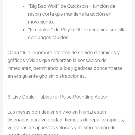
“Big Bad Wolf” de Quickspin – función de
respin corta que mantiene la acción en
movimiento.
“Fire Joker” de Play’n GO – mecánica sencilla
con pagos rápidos.
Cada título incorpora efectos de sonido dinámicos y
gráficos vívidos que refuerzan la sensación de
inmediatez, permitiendo a los jugadores concentrarse
en el siguiente giro sin distracciones.
3. Live Dealer Tables for Pulse‑Pounding Action
Las mesas con dealer en vivo en Frumzi están
diseñadas para velocidad: tiempos de reparto rápidos,
ventanas de apuestas veloces y mínimo tiempo de