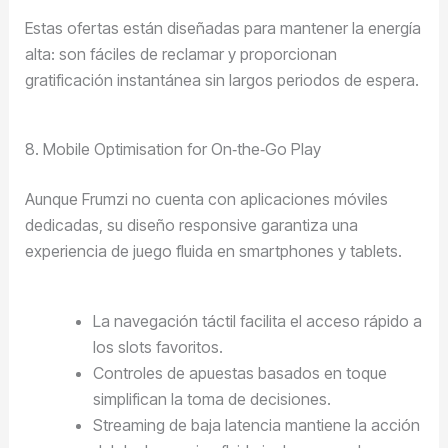
Estas ofertas están diseñadas para mantener la energía
alta: son fáciles de reclamar y proporcionan
gratificación instantánea sin largos periodos de espera.
8. Mobile Optimisation for On‑the‑Go Play
Aunque Frumzi no cuenta con aplicaciones móviles
dedicadas, su diseño responsive garantiza una
experiencia de juego fluida en smartphones y tablets.
La navegación táctil facilita el acceso rápido a
los slots favoritos.
Controles de apuestas basados en toque
simplifican la toma de decisiones.
Streaming de baja latencia mantiene la acción