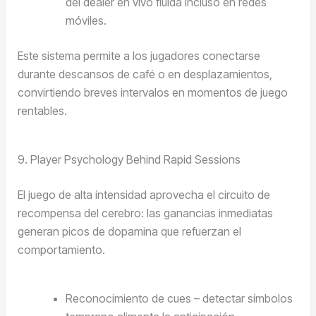
del dealer en vivo fluida incluso en redes
móviles.
Este sistema permite a los jugadores conectarse
durante descansos de café o en desplazamientos,
convirtiendo breves intervalos en momentos de juego
rentables.
9. Player Psychology Behind Rapid Sessions
El juego de alta intensidad aprovecha el circuito de
recompensa del cerebro: las ganancias inmediatas
generan picos de dopamina que refuerzan el
comportamiento.
Reconocimiento de cues – detectar símbolos