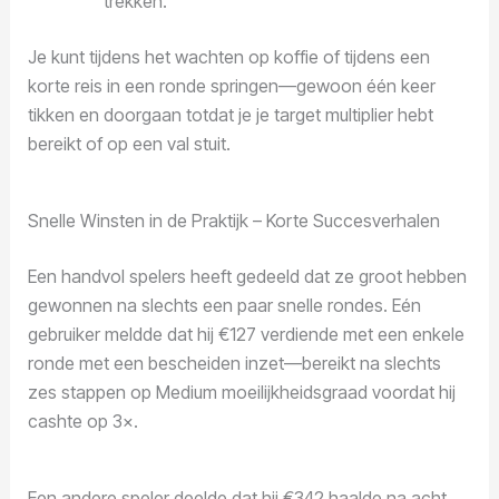
trekken.
Je kunt tijdens het wachten op koffie of tijdens een
korte reis in een ronde springen—gewoon één keer
tikken en doorgaan totdat je je target multiplier hebt
bereikt of op een val stuit.
Snelle Winsten in de Praktijk – Korte Succesverhalen
Een handvol spelers heeft gedeeld dat ze groot hebben
gewonnen na slechts een paar snelle rondes. Eén
gebruiker meldde dat hij €127 verdiende met een enkele
ronde met een bescheiden inzet—bereikt na slechts
zes stappen op Medium moeilijkheidsgraad voordat hij
cashte op 3×.
Een andere speler deelde dat hij €342 haalde na acht