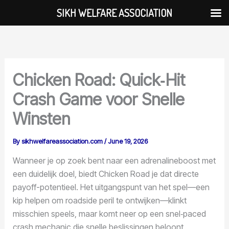
Skip
SIKH WELFARE ASSOCIATION
Skip to
to
content
content
Chicken Road: Quick‑Hit
Crash Game voor Snelle
Winsten
By
sikhwelfareassociation.com
/
June 19, 2026
Wanneer je op zoek bent naar een adrenalineboost met
een duidelijk doel, biedt Chicken Road je dat directe
payoff-potentieel. Het uitgangspunt van het spel—een
kip helpen om roadside peril te ontwijken—klinkt
misschien speels, maar komt neer op een snel‑paced
crash mechanic die snelle beslissingen beloont.