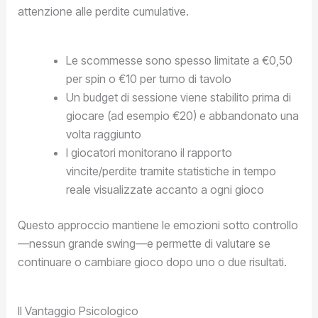
attenzione alle perdite cumulative.
Le scommesse sono spesso limitate a €0,50
per spin o €10 per turno di tavolo
Un budget di sessione viene stabilito prima di
giocare (ad esempio €20) e abbandonato una
volta raggiunto
I giocatori monitorano il rapporto
vincite/perdite tramite statistiche in tempo
reale visualizzate accanto a ogni gioco
Questo approccio mantiene le emozioni sotto controllo
—nessun grande swing—e permette di valutare se
continuare o cambiare gioco dopo uno o due risultati.
Il Vantaggio Psicologico