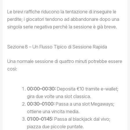
Le brevi raffiche riducono la tentazione di inseguire le
perdite; i giocatori tendono ad abbandonare dopo una
singola serie negativa perché la sessione è già breve.
Sezione 8 – Un Flusso Tipico di Sessione Rapida
Una normale sessione di quattro minuti potrebbe essere
così:
00:00–00:30:
Deposita €10 tramite e-wallet;
gira due volte una slot classica.
00:30–01:00:
Passa a una slot Megaways;
ottiene una vincita media.
01:00–01:45:
Passa al blackjack dal vivo;
piazza due piccole puntate.