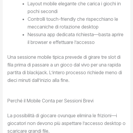
Layout mobile elegante che carica i giochi in
pochi secondi
Controlli touch-friendly che rispecchiano le
meccaniche di rotazione desktop
Nessuna app dedicata richiesta—basta aprire
il browser e effettuare l’accesso
Una sessione mobile tipica prevede di girare tre slot di
fila prima di passare a un gioco dal vivo per una rapida
partita di blackjack. L’intero processo richiede meno di
dieci minuti dall’inizio alla fine.
Perché il Mobile Conta per Sessioni Brevi
La possibilità di giocare ovunque elimina le frizioni—i
giocatori non devono più aspettare l’accesso desktop o
scaricare grandi file.