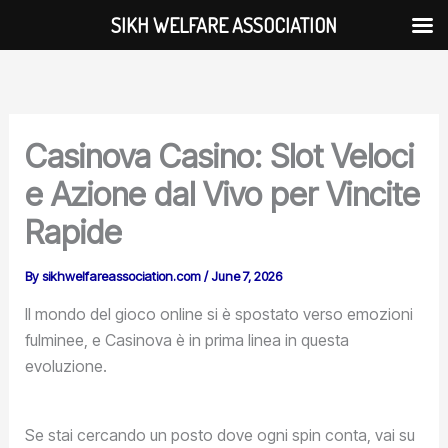
Skip
SIKH WELFARE ASSOCIATION
Skip to
to
content
content
Casinova Casino: Slot Veloci
e Azione dal Vivo per Vincite
Rapide
By
sikhwelfareassociation.com
/
June 7, 2026
Il mondo del gioco online si è spostato verso emozioni
fulminee, e Casinova è in prima linea in questa
evoluzione.
Se stai cercando un posto dove ogni spin conta, vai su