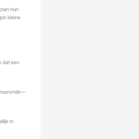
 zien hun
pin kleine
n dat een
 bonusronde—
ijk in