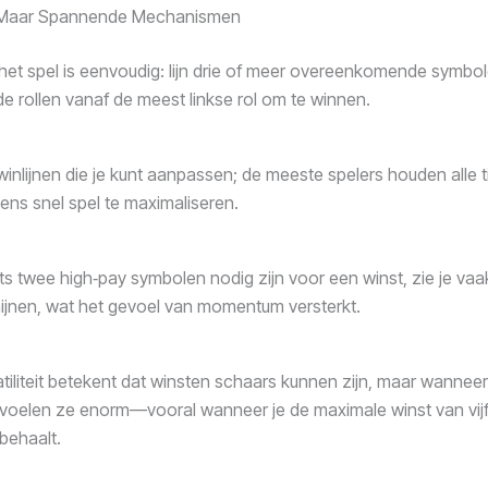
 Maar Spannende Mechanismen
het spel is eenvoudig: lijn drie of meer overeenkomende symbo
 rollen vanaf de meest linkse rol om te winnen.
 winlijnen die je kunt aanpassen; de meeste spelers houden alle t
dens snel spel te maximaliseren.
s twee high‑pay symbolen nodig zijn voor een winst, zie je vaa
hijnen, wat het gevoel van momentum versterkt.
tiliteit betekent dat winsten schaars kunnen zijn, maar wannee
voelen ze enorm—vooral wanneer je de maximale winst van vij
 behaalt.