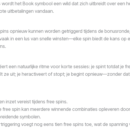
s wordt het Book symbool een wild dat zich uitbreidt over een h
te uitbetalingen vandaan.
pins opnieuw kunnen worden getriggerd tijdens de bonusronde
 vaak in een lus van snelle winsten—elke spin biedt de kans op
ins.
ert een natuurlijke ritme voor korte sessies: je spint totdat je fr
eelt ze uit; je heractiveert of stopt; je begint opnieuw—zonder d
n inzet vereist tijdens free spins.
e free spin kan meerdere winnende combinaties opleveren doo
breidende symbolen.
triggering voegt nog eens tien free spins toe, wat de spanning