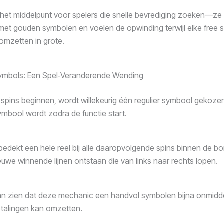
s het middelpunt voor spelers die snelle bevrediging zoeken—ze
n met gouden symbolen en voelen de opwinding terwijl elke free s
omzetten in grote.
ymbols: Een Spel‑Veranderende Wending
 spins beginnen, wordt willekeurig één regulier symbool gekoze
mbool wordt zodra de functie start.
bedekt een hele reel bij alle daaropvolgende spins binnen de
uwe winnende lijnen ontstaan die van links naar rechts lopen.
an zien dat deze mechanic een handvol symbolen bijna onmiddell
talingen kan omzetten.