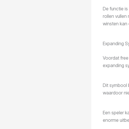
De functie i
rollen vulle
winsten kan 
Expanding S
Voordat free
expanding sy
Dit symbool 
waardoor nie
Een speler k
enorme uitbe