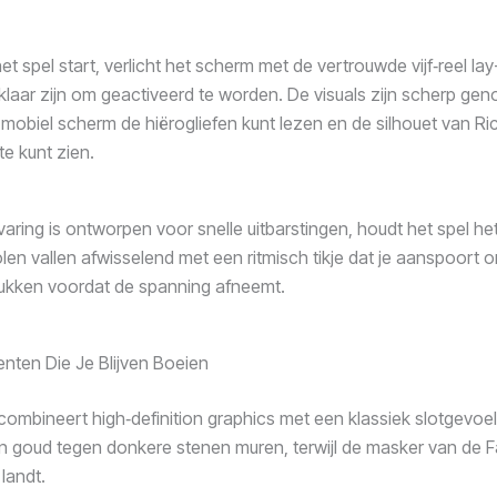
t spel start, verlicht het scherm met de vertrouwde vijf‑reel lay
 klaar zijn om geactiveerd te worden. De visuals zijn scherp gen
 mobiel scherm de hiërogliefen kunt lezen en de silhouet van Ri
e kunt zien.
aring is ontworpen voor snelle uitbarstingen, houdt het spel h
en vallen afwisselend met een ritmisch tikje dat je aanspoort
rukken voordat de spanning afneemt.
enten Die Je Blijven Boeien
combineert high‑definition graphics met een klassiek slotgevoel
t in goud tegen donkere stenen muren, terwijl de masker van de F
landt.