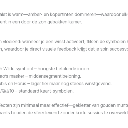
palet is warm—amber- en kopertinten domineren—waardoor elke
ent in een door de zon gebakken kamer.
jn vloeiend: wanneer je een winst activeert, flitsen de symbolen
, waardoor je direct visuele feedback krijgt dat je spin succesv
h Wilde symbool – hoogste betalende icoon.
rao’s masker – middensegment beloning.
bis en Horus – lager tier maar nog steeds winstgevend.
/Q/J/10 – standaard kaart-symbolen.
fecten zijn minimaal maar effectief—gekletter van gouden munt
nts houden de sfeer levend zonder korte sessies te overweld