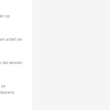
len op
ien actief om
k dat winsten
r ze
fduizend