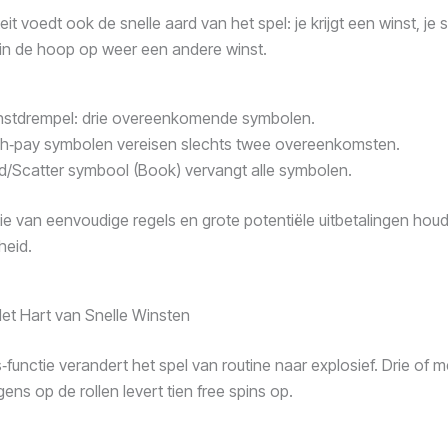
teit voedt ook de snelle aard van het spel: je krijgt een winst, je
, in de hoop op weer een andere winst.
nstdrempel: drie overeenkomende symbolen.
gh‑pay symbolen vereisen slechts twee overeenkomsten.
d/Scatter symbool (Book) vervangt alle symbolen.
e van eenvoudige regels en grote potentiële uitbetalingen houd
heid.
Het Hart van Snelle Winsten
‑functie verandert het spel van routine naar explosief. Drie of 
ns op de rollen levert tien free spins op.