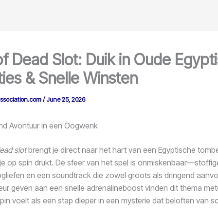
f Dead Slot: Duik in Oude Egypt
ies & Snelle Winsten
association.com
/
June 25, 2026
nd Avontuur in een Oogwenk
ead slot
brengt je direct naar het hart van een Egyptische tomb
e op spin drukt. De sfeer van het spel is onmiskenbaar—stoffige
gliefen en een soundtrack die zowel groots als dringend aanvoe
eur geven aan een snelle adrenalineboost vinden dit thema me
pin voelt als een stap dieper in een mysterie dat beloften van s