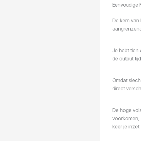
Eenvoudige
De kern van 
aangrenzende
Je hebt tien
de output tij
Omdat slecht
direct versc
De hoge vola
voorkomen, 
keer je inzet