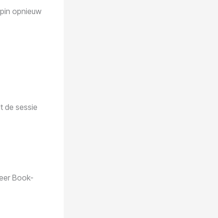
 spin opnieuw
t de sessie
meer Book-