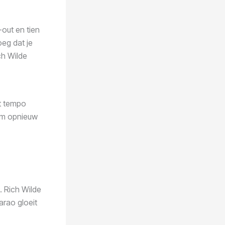
-out en tien
oeg dat je
ch Wilde
et tempo
 om opnieuw
. Rich Wilde
arao gloeit