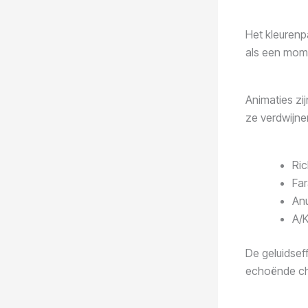
Het kleuren
als een mom
Animaties zi
ze verdwijnen
Ric
Fa
Anu
A/K
De geluidsef
echoënde cha