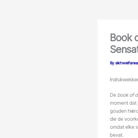
Skip
content
to
content
Book o
Sensat
By
sikhwelfare
Indrukwekke
De
book of d
moment dat j
gouden hiëro
die de voork
omdat elke s
bevat.