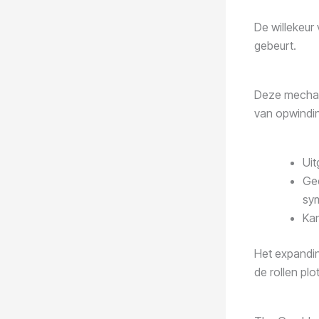
De willekeur
gebeurt.
Deze mechani
van opwindin
Uit
Ge
sym
Kan
Het expandin
de rollen plo