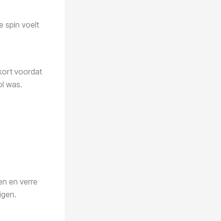
 spin voelt
 kort voordat
ol was.
en en verre
igen.