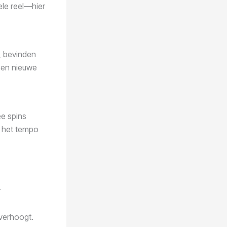
ele reel—hier
, bevinden
 een nieuwe
ee spins
at het tempo
r
 verhoogt.