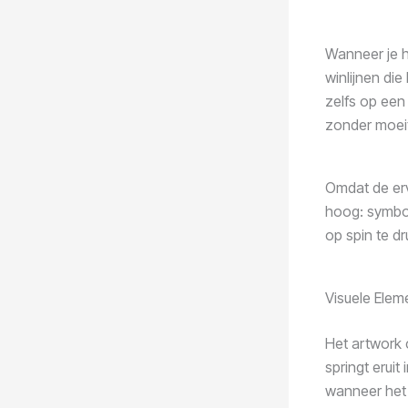
Wanneer je he
winlijnen die
zelfs op een
zonder moeit
Omdat de erv
hoog: symbol
op spin te d
Visuele Elem
Het artwork 
springt erui
wanneer het 