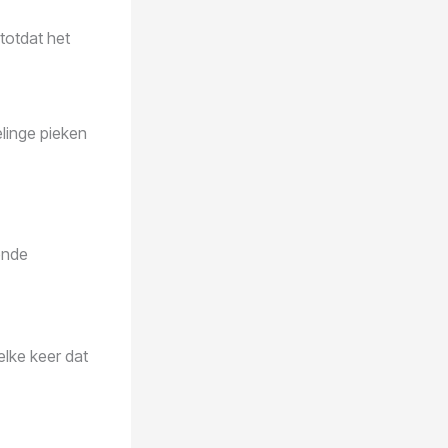
totdat het
elinge pieken
ende
elke keer dat