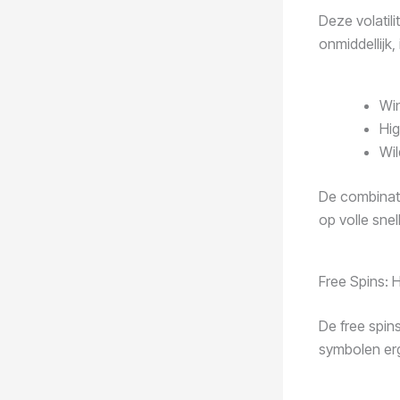
Deze volatili
onmiddellijk
Wi
Hi
Wil
De combinati
op volle snel
Free Spins: 
De free spins
symbolen erge