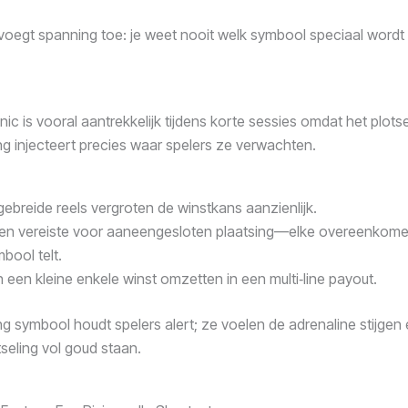
 voegt spanning toe: je weet nooit welk symbool speciaal wordt 
c is vooral aantrekkelijk tijdens korte sessies omdat het plots
g injecteert precies waar spelers ze verwachten.
gebreide reels vergroten de winstkans aanzienlijk.
en vereiste voor aaneengesloten plaatsing—elke overeenkom
bool telt.
 een kleine enkele winst omzetten in een multi‑line payout.
g symbool houdt spelers alert; ze voelen de adrenaline stijgen 
tseling vol goud staan.