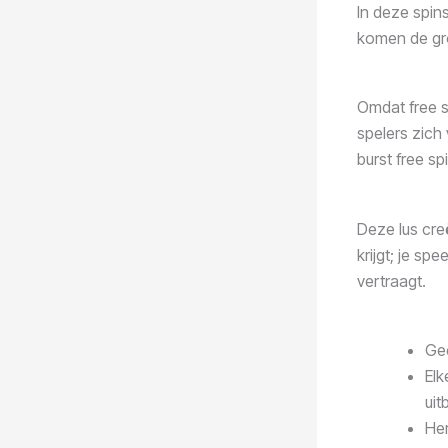
In deze spin
komen de gro
Omdat free s
spelers zich
burst free sp
Deze lus creë
krijgt; je sp
vertraagt.
Gee
Elk
uit
Her