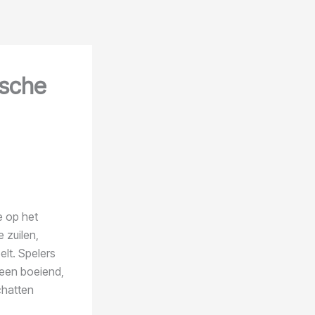
ische
e op het
 zuilen,
lt. Spelers
teen boeiend,
chatten